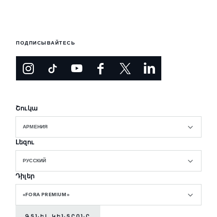
ПОДПИСЫВАЙТЕСЬ
Շուկա
АРМЕНИЯ
Լեզու
РУССКИЙ
Դիլեր
«FORA PREMIUM»
ԳՏՆԵԼ ԿԵՆՏՐՈՆԸ