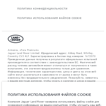
ПОЛИТИКА КОНФИДЕНЦИАЛЬНОСТИ
ПОЛИТИКА ИСПОЛЬЗОВАНИЯ ФАЙЛОВ COOKIE
Armenia, «Fora Premium»
Jaguar Land Rover Limited: Юридический адрес: Abbey Road, Whitley,
Coventry CV3 4LF. Зарегистрирована в Англии под номером: 1672070
Приведенные данные получены в результате официальных испытаний
производителя в соответствии с законодательством ЕС. Фактический
расход топлива автомобиля может отличаться от полученного в таких
испытаниях, эти значения предназначены только для сравнения.
Информация, технические характеристики, цены и цвета на этом веб-
сайте могут различаться в зависимости от рынка и могут быть
изменены без предварительного уведомления. Пожалуйста, свяжитесь
с вашим местным дилером, чтобы узнать о наличии и ценах в вашем
регионе.
Указанные значения массы соответствуют автомобилю в стандартной
комплектации. Аксессуары и другие элементы, установленные после
ПОЛИТИКА ИСПОЛЬЗОВАНИЯ ФАЙЛОВ COOKIE
процесса производства автомобиля, влияют на полезную нагрузку.
Следите, чтобы полная разрешенная масса автомобиля и
Компания Jaguar Land Rover намерена использовать файлы cookie для
максимальные нагрузки на оси не были превышены, когда к массе
сохранения информации на вашем компьютере, чтобы улучшить наш веб-
самого автомобиля добавляется совокупный вес установленных