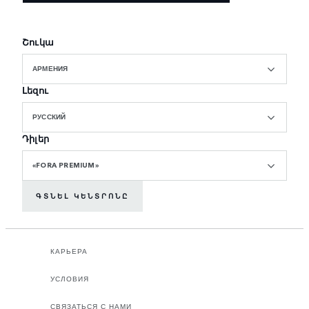
Շուկա
АРМЕНИЯ
Լեզու
РУССКИЙ
Դիլեր
«FORA PREMIUM»
ԳՏՆԵԼ ԿԵՆՏՐՈՆԸ
КАРЬЕРА
УСЛОВИЯ
СВЯЗАТЬСЯ С НАМИ