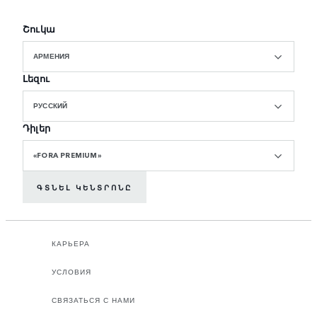
Շուկա
АРМЕНИЯ
Լեզու
РУССКИЙ
Դիլեր
«FORA PREMIUM»
ԳՏՆԵԼ ԿԵՆՏՐՈՆԸ
КАРЬЕРА
УСЛОВИЯ
СВЯЗАТЬСЯ С НАМИ