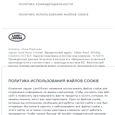
ПОЛИТИКА КОНФИДЕНЦИАЛЬНОСТИ
ПОЛИТИКА ИСПОЛЬЗОВАНИЯ ФАЙЛОВ COOKIE
Armenia, «Fora Premium»
Jaguar Land Rover Limited: Юридический адрес: Abbey Road, Whitley,
Coventry CV3 4LF. Зарегистрирована в Англии под номером: 1672070
Приведенные данные получены в результате официальных испытаний
производителя в соответствии с законодательством ЕС. Фактический
расход топлива автомобиля может отличаться от полученного в таких
испытаниях, эти значения предназначены только для сравнения.
Информация, технические характеристики, цены и цвета на этом веб-
сайте могут различаться в зависимости от рынка и могут быть
изменены без предварительного уведомления. Пожалуйста, свяжитесь
ПОЛИТИКА ИСПОЛЬЗОВАНИЯ ФАЙЛОВ COOKIE
с вашим местным дилером, чтобы узнать о наличии и ценах в вашем
регионе.
Компания Jaguar Land Rover намерена использовать файлы cookie для
сохранения информации на вашем компьютере, чтобы улучшить наш веб-
Указанные значения массы соответствуют автомобилю в стандартной
сайт и позволить нам предлагать вам те продукты и услуги, которые, по
комплектации. Аксессуары и другие элементы, установленные после
нашему мнению, могут вас заинтересовать. Один из файлов cookie,
процесса производства автомобиля, влияют на полезную нагрузку.
которые мы используем, необходим для работы частей сайта и уже был
Следите, чтобы полная разрешенная масса автомобиля и
максимальные нагрузки на оси не были превышены, когда к массе
отправлен. Вы можете удалить и заблокировать все файлы cookie с
самого автомобиля добавляется совокупный вес установленных
этого сайта, но в таком случае некоторые элементы могут работать
аксессуаров, пассажиров, рабочих жидкостей, топлива, а также
некорректно. Чтобы узнать больше об онлайн-поведенческой рекламе