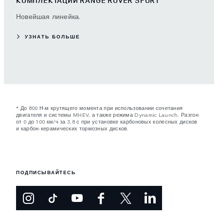
КОМПЛЕКТАЦИИ RANGE ROVER SPORT
Новейшая линейка.
УЗНАТЬ БОЛЬШЕ
* До 800 Н‧м крутящего момента при использовании сочетания
двигателя и системы MHEV, а также режима Dynamic Launch. Разгон
от 0 до 100 км/ч за 3,8 с при установке карбоновых колесных дисков
и карбон-керамических тормозных дисков.
ПОДПИСЫВАЙТЕСЬ