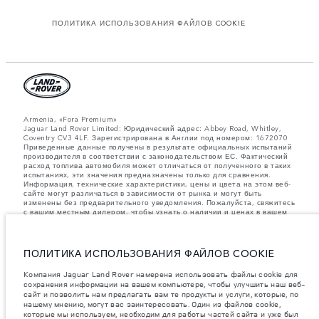
ПОЛИТИКА ИСПОЛЬЗОВАНИЯ ФАЙЛОВ COOKIE
Armenia, «Fora Premium»
Jaguar Land Rover Limited: Юридический адрес: Abbey Road, Whitley,
Coventry CV3 4LF. Зарегистрирована в Англии под номером: 1672070
Приведенные данные получены в результате официальных испытаний
производителя в соответствии с законодательством ЕС. Фактический
расход топлива автомобиля может отличаться от полученного в таких
испытаниях, эти значения предназначены только для сравнения.
Информация, технические характеристики, цены и цвета на этом веб-
сайте могут различаться в зависимости от рынка и могут быть
изменены без предварительного уведомления. Пожалуйста, свяжитесь
с вашим местным дилером, чтобы узнать о наличии и ценах в вашем
регионе.
Указанные значения массы соответствуют автомобилю в стандартной
комплектации. Аксессуары и другие элементы, установленные после
ПОЛИТИКА ИСПОЛЬЗОВАНИЯ ФАЙЛОВ COOKIE
процесса производства автомобиля, влияют на полезную нагрузку.
Следите, чтобы полная разрешенная масса автомобиля и
Компания Jaguar Land Rover намерена использовать файлы cookie для
максимальные нагрузки на оси не были превышены, когда к массе
сохранения информации на вашем компьютере, чтобы улучшить наш веб-
самого автомобиля добавляется совокупный вес установленных
сайт и позволить нам предлагать вам те продукты и услуги, которые, по
аксессуаров, пассажиров, рабочих жидкостей, топлива, а также
нашему мнению, могут вас заинтересовать. Один из файлов cookie,
полезная нагрузка.
которые мы используем, необходим для работы частей сайта и уже был