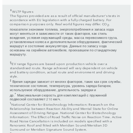
✝
WLTP figures
The figures provided are as a result of official manufacturer's tests in
accordance with EU legislation with a fully charged battery. For
comparison purposes only. Real world figures may differ. CO
,
2
показатели экономии топлива, энергопотребления и запаса хода
могут меняться в зависимости от таких факторов, как стиль
вождения, условия окружающей среды, масса перевозимого груза,
установленные колеса и дополнительное оборудование, фактический
маршрут и состояние аккумулятора. Данные по запасу хода
основаны на серийном автомобиле, проехавшем по стандартному
маршруту.
§
EV range figures are based upon production vehicle over a
standardised route. Range achieved will vary dependent on vehicle
and battery condition, actual route and environment and driving
style.
‡
Время зарядки зависит от многих факторов, таких как срок службы,
техническое состояние, температура, уровень заряда батареи,
используемое оборудование, длительность зарядки и
*
др.
Максимальная скорость для комплектаций с пружинной
подвеской составляет 210 км/ч.
1
National Center for Biotechnology Information: Research on the
Relationship between Reaction Ability and Mental State for Online
Assessment of Driving Fatigue. National Center for Biotechnology
Information: The Effect of Road Traffic Noise on Reaction Time. Active
Road Noise Cancellation is included on models specified with a
Panoramic Roof and fitted with Meridian Sound/Meridian 3D
Surround or Meridian Signature Sound System.