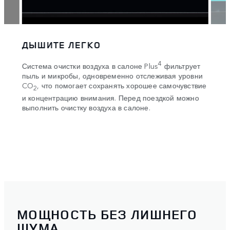
ДЫШИТЕ ЛЕГКО
БЕС
аний.
Ключ
4
Система очистки воздуха в салоне Plus
фильтрует
дюйм
пыль и микробы, одновременно отслеживая уровни
прое
2
Pro
с
CO
, что помогает сохранять хорошее самочувствие
2
в пол
и концентрацию внимания. Перед поездкой можно
яет
выполнить очистку воздуха в салоне.
e
истем
МОЩНОСТЬ БЕЗ ЛИШНЕГО
ШУМА