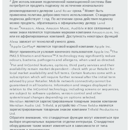
2
Для использования подключенной навигационной системы Вам
потребуется продлить подписку по истечении изначального
3
рекомендованного дилером Land Rover срока.
Может быть
применена политика добросовестного использования. Стандартная
подписка действует 1 год. По истечении срока действия подписку
можно продлить, обратившись к официальному дилеру Land
4
Rover.
Amazon, Alexa, Amazon Music, Audible и все связанные с
ними знаки являются торговыми марками компании Amazon.com, Inc.
или ее аффилированных компаний. Доступность некоторых функций
Alexa зависит от технологий умного дома.
5
Apple CarPlay® является торговой маркой компании Apple Inc.
6
Могут применяться условия конечного пользователя Apple Inc.
The
PM2.5 filtration and Nanoe™ X technology may significantly reduce
odours, bacteria, pathogens and allergens, when used as directed.
7
Pivi and InControl features, options, third party services and their
availability remain market dependent – check with your Retailer for
local market availability and full terms. Certain features come with a
subscription which will require further renewal after the initial term
advised by your Retailer. Mobile network connectivity cannot be
guaranteed in all locations. Information and images displayed in
relation to the InControl technology, including screens or sequences,
are subject to software updates, version control and other
system/visual changes depending on options selected.
Meridian является зарегистрированным товарным знаком компании
Meridian Audio Ltd. Trifield, а устройство «Three fields» является
зарегистрированным товарным знаком компании Trifield Productions
Ltd.
Обратите внимание, что стандартные функции могут изменяться при
выборе опциональных вариантов отделки интерьера. Стандартное
оборудование также может изменяться в зависимости от типа
двигателя и трансмиссии.