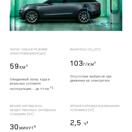
ЗАПАС ХОДА В РЕЖИМЕ
ВЫБРОСЫ CO
(ОТ)
2
ЭЛЕКТРОМОБИЛЯ (ДО)
103
†
59
Г/КМ
†
КМ
Отсутствие выбросов при
Ожидаемый запас хода в
движении на электротяге.
реальных условиях
†§
эксплуатации — до 49 км.
.
ВРЕМЯ ЗАРЯДКИ НА
ВРЕМЯ ЗАРЯДКИ В ДОМАШНИХ
ОБЩЕСТВЕННЫХ ЗАРЯДНЫХ
УСЛОВИЯХ (ОТ)
СТАНЦИЯХ (ОТ)
2,5
‡
Ч
30
‡
МИНУТ