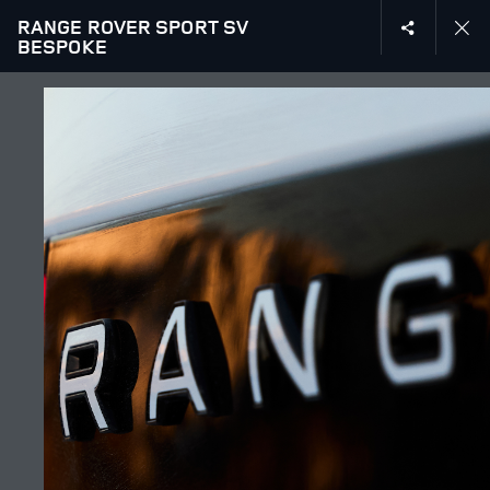
RANGE ROVER SPORT SV
BESPOKE
ПОДРАЗДЕЛЕНИЕ SPECIAL VEHICLE OPERATIONS
ГАЛЕРЕЯ
ПОДПИСЫВАЙТЕСЬ
Շուկա
АРМЕНИЯ
Լեզու
РУССКИЙ
Դիլեր