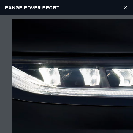
RANGE ROVER SPORT
УЗНАТЬ БОЛЬШЕ О RANGE ROVER СПОРТ
ГАЛЕРЕЯ
ПОДПИСЫВАЙТЕСЬ
Շուկա
АРМЕНИЯ
Լեզու
РУССКИЙ
Դիլեր