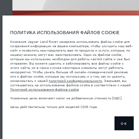
Coventry CV3 4LF. Зарегистрирована в Англии под номером: 1672070
Приведенные данные получены в результате официальных испытаний
производителя в соответствии с законодательством ЕС. Фактический
расход топлива автомобиля может отличаться от полученного в таких
испытаниях, эти значения предназначены только для сравнения.
Информация, технические характеристики, цены и цвета на этом веб-
сайте могут различаться в зависимости от рынка и могут быть
изменены без предварительного уведомления. Пожалуйста, свяжитесь
ПОЛИТИКА ИСПОЛЬЗОВАНИЯ ФАЙЛОВ COOKIE
с вашим местным дилером, чтобы узнать о наличии и ценах в вашем
регионе.
Компания Jaguar Land Rover намерена использовать файлы cookie для
сохранения информации на вашем компьютере, чтобы улучшить наш веб-
Указанные значения массы соответствуют автомобилю в стандартной
сайт и позволить нам предлагать вам те продукты и услуги, которые, по
комплектации. Аксессуары и другие элементы, установленные после
нашему мнению, могут вас заинтересовать. Один из файлов cookie,
процесса производства автомобиля, влияют на полезную нагрузку.
которые мы используем, необходим для работы частей сайта и уже был
Следите, чтобы полная разрешенная масса автомобиля и
максимальные нагрузки на оси не были превышены, когда к массе
отправлен. Вы можете удалить и заблокировать все файлы cookie с
самого автомобиля добавляется совокупный вес установленных
этого сайта, но в таком случае некоторые элементы могут работать
СМОТРЕТЬ ВИДЕО
аксессуаров, пассажиров, рабочих жидкостей, топлива, а также
некорректно. Чтобы узнать больше об онлайн-поведенческой рекламе
полезная нагрузка.
или о файлах cookie, которые мы используем, и о том, как их удалить,
ознакомьтесь с нашей
политикой конфиденциальности
. Закрывая, вы
важное примечание в отношений изображений и спецификаций.
В
соглашаетесь на использование файлов cookie в соответствии с нашей
настоящее время в мире наблюдается дефицит полупроводников,
Политикой использования файлов cookie
.
который оказывает влияние на спецификации производимых
(6)
транспортных средств, доступность опционального оборудования и
Указанные цены включают налог на добавленную стоимость (НДС).
сроки производства. Ситуация меняется очень быстро. Поэтому
используемые на сайте изображения могут не в полной мере
Цены действительны только для моделей 2026 года.
соответствовать доступным особенностям, опциям, комплектациям и
цветовым схемам автомобилей. Подробную информацию о
действующих ограничениях уточняйте у авторизованных дилеров.
Указанные цены включают налог на добавленную стоимость (НДС).
OK
Цены действительны только для моделей 2026 года.