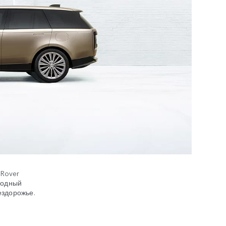
 Rover
водный
ездорожье.