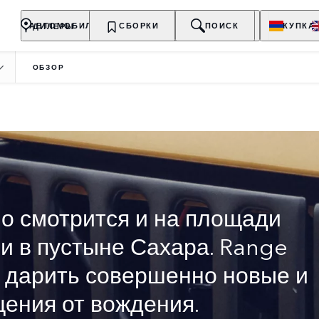
ДИЛЕРЫ
АВТОМОБИЛИ
ВЛАДЕЛЬЦАМ
СБОРКИ
О БРЕНДЕ
ПОИСК
ПОКУПКА
ОБЗОР
ОСКОШНЫЙ SUV
о смотрится и на площади
 и в пустыне Сахара. Range
н дарить совершенно новые и
ения от вождения.