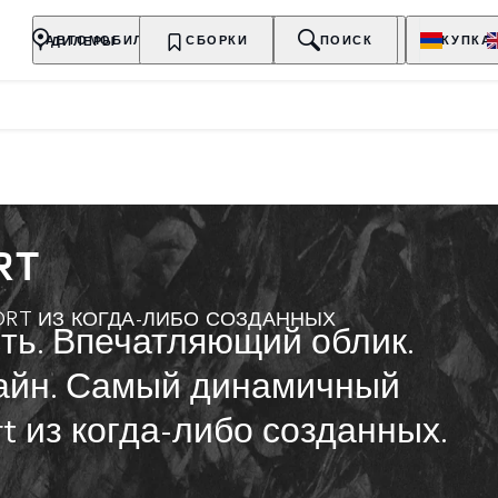
ДИЛЕРЫ
АВТОМОБИЛИ
ВЛАДЕЛЬЦАМ
СБОРКИ
О БРЕНДЕ
ПОИСК
ПОКУПКА
RT
RT ИЗ КОГДА-ЛИБО СОЗДАННЫХ
ть. Впечатляющий облик.
айн. Самый динамичный
t из когда-либо созданных.