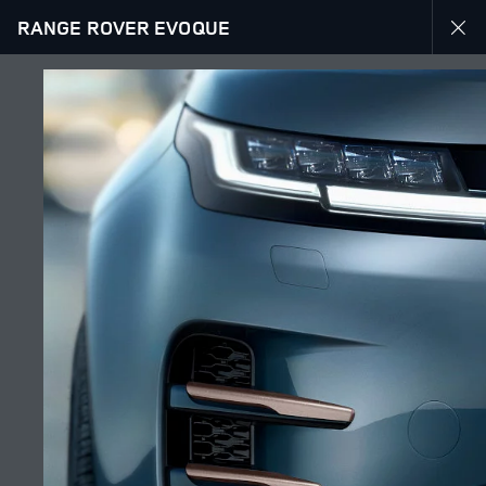
RANGE ROVER EVOQUE
RANGE ROVER EVOQUE
ГАЛЕРЕЯ
ПОДПИСЫВАЙТЕСЬ
Շուկա
АРМЕНИЯ
Լեզու
РУССКИЙ
Դիլեր