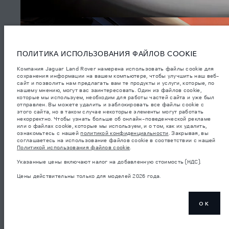
Coventry CV3 4LF. Зарегистрирована в Англии под номером: 1672070
Приведенные данные получены в результате официальных испытаний
производителя в соответствии с законодательством ЕС. Фактический
расход топлива автомобиля может отличаться от полученного в таких
испытаниях, эти значения предназначены только для сравнения.
Информация, технические характеристики, цены и цвета на этом веб-
сайте могут различаться в зависимости от рынка и могут быть
изменены без предварительного уведомления. Пожалуйста, свяжитесь
ПОЛИТИКА ИСПОЛЬЗОВАНИЯ ФАЙЛОВ COOKIE
с вашим местным дилером, чтобы узнать о наличии и ценах в вашем
регионе.
Компания Jaguar Land Rover намерена использовать файлы cookie для
сохранения информации на вашем компьютере, чтобы улучшить наш веб-
Указанные значения массы соответствуют автомобилю в стандартной
сайт и позволить нам предлагать вам те продукты и услуги, которые, по
комплектации. Аксессуары и другие элементы, установленные после
нашему мнению, могут вас заинтересовать. Один из файлов cookie,
процесса производства автомобиля, влияют на полезную нагрузку.
которые мы используем, необходим для работы частей сайта и уже был
Следите, чтобы полная разрешенная масса автомобиля и
максимальные нагрузки на оси не были превышены, когда к массе
отправлен. Вы можете удалить и заблокировать все файлы cookie с
самого автомобиля добавляется совокупный вес установленных
этого сайта, но в таком случае некоторые элементы могут работать
СМОТРЕТЬ ВИДЕО
аксессуаров, пассажиров, рабочих жидкостей, топлива, а также
некорректно. Чтобы узнать больше об онлайн-поведенческой рекламе
полезная нагрузка.
или о файлах cookie, которые мы используем, и о том, как их удалить,
ознакомьтесь с нашей
политикой конфиденциальности
. Закрывая, вы
важное примечание в отношений изображений и спецификаций.
В
соглашаетесь на использование файлов cookie в соответствии с нашей
настоящее время в мире наблюдается дефицит полупроводников,
Политикой использования файлов cookie
.
который оказывает влияние на спецификации производимых
(3)
транспортных средств, доступность опционального оборудования и
Указанные цены включают налог на добавленную стоимость (НДС).
сроки производства. Ситуация меняется очень быстро. Поэтому
используемые на сайте изображения могут не в полной мере
Цены действительны только для моделей 2026 года.
соответствовать доступным особенностям, опциям, комплектациям и
цветовым схемам автомобилей. Подробную информацию о
действующих ограничениях уточняйте у авторизованных дилеров.
Указанные цены включают налог на добавленную стоимость (НДС).
OK
Цены действительны только для моделей 2026 года.