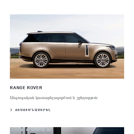
RANGE ROVER
Անզուգական կատարելագործում և շքեղություն:
ՈՒՍՈՒՄՆԱՍԻՐԵԼ