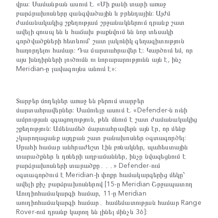
վրա: Սամանթան ասում է. «Մի քանի տարի առաջ
բարձրախոսները զանգվածային և բրենդային: Այժմ
ժամանակակից շքեղությամ շրջանակներում դրանք շատ
ավելի զուսպ են և հաճախ թաքնվում են նոր տեսակի
գործվածքների հետևում՝ շատ լակոնիկ գեղագիտություն
հաղորդելու համար: Դա մարտահրավեր է։ Կարծում եմ, որ
այս խնդիրների լուծումն ու նորարարությունն այն է, ինչ
Meridian-ը լավագույնս անում է»:
Տարբեր մոդելներ առաջ են բերում տարբեր
մարտահրավերներ: Սամուելը ասում է. «Defender-ն ունի
ամրության զգացողություն, թեև մնում է շատ ժամանակակից
շքեղություն: Ամենամեծ մարտահրավերն այն էր, որ մենք
չկարողացանք այդքան շատ բանախոսներ օգտագործել:
Սրահի համար անհրաժեշտ էին բռնակներ, պահեստային
տարածքներ և դռների աղբամաններ, ինչը նվազեցնում է
բարձրախոսների տարածքը․․․» Defender-ում
օգտագործում է Meridian-ի փոքր համակարգերից մեկը՝
ավելի քիչ բարձրախոսներով [15-ը Meridian Շրջապատող
Աուդիոհամակարգի համար, 11-ը Meridian
աուդիոհամակարգի համար․ համեմատության համար Range
Rover-ում դրանք կարող են լինել մինչև 36]: