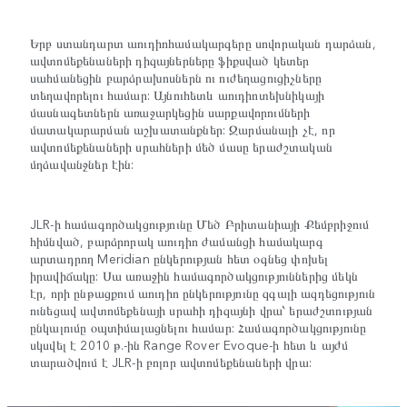
Երբ ստանդարտ աուդիոհամակարգերը սովորական դարձան,
ավտոմեքենաների դիզայներները ֆիքսված կետեր
սահմանեցին բարձրախոսներն ու ուժեղացուցիչները
տեղավորելու համար: Այնուհետև աուդիոտեխնիկայի
մասնագետներն առաջարկեցին սարքավորումների
մատակարարման աշխատանքներ: Զարմանալի չէ, որ
ավտոմեքենաների սրահների մեծ մասը երաժշտական
մղձավանջներ էին:
JLR-ի համագործակցությունը Մեծ Բրիտանիայի Քեմբրիջում
հիմնված, բարձրորակ աուդիո ժամանցի համակարգ
արտադրող Meridian ընկերության հետ օգնեց փոխել
իրավիճակը: Սա առաջին համագործակցություններից մեկն
էր, որի ընթացքում աուդիո ընկերությունը զգալի ազդեցություն
ունեցավ ավտոմեքենայի սրահի դիզայնի վրա՝ երաժշտության
ընկալումը օպտիմալացնելու համար: Համագործակցությունը
սկսվել է 2010 թ.-ին Range Rover Evoque-ի հետ և այժմ
տարածվում է JLR-ի բոլոր ավտոմեքենաների վրա: