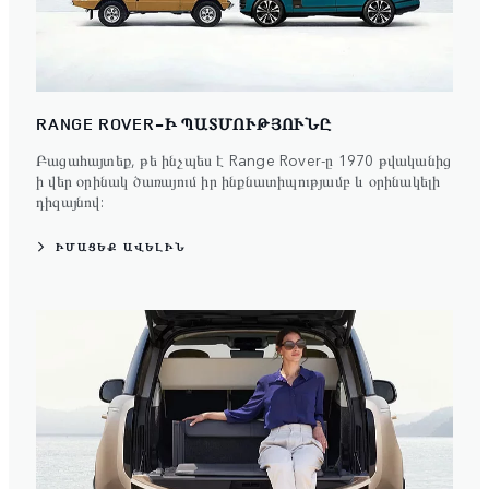
RANGE ROVER-Ի ՊԱՏՄՈՒԹՅՈՒՆԸ
Բացահայտեք, թե ինչպես է Range Rover-ը 1970 թվականից
ի վեր օրինակ ծառայում իր ինքնատիպությամբ և օրինակելի
դիզայնով:
ԻՄԱՑԵՔ ԱՎԵԼԻՆ