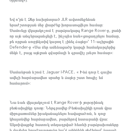
Եվ ո՞րն է Ձեր նախընտրած JLR ավտոմեքենան
երաժշտության մեջ լիարժեք խորասուզվելու համար:
Սամուելը վկայակոչում է բարձրակարգ Range Rover-ը, քանի
որ այն անգերազանցելի է, ինչպես նաև«ցուցադրելու համար,
թե որքան սուբյեկտիվ կարող է լինել ձայնը»՝ 11–ալիքային
Defender-ը «Սա մեր ամենացածր կարգի համակարգերից
մեկն է, բայց այնքան զվարճալի և գրավիչ լսելու համար»:
Սամանթան նշում է Jaguar I-PACE․ « Ինձ դուր է գալիս
ավելի հարմարավետ սրահը և ձայնը շատ հուզիչ եմ
համարում»:
Նա նաև վկայակոչում է Range Rover-ի յուրօրինակ
բեռնախցիկը դուռը: Ներգրավեք Բեռնախցիկի դռան վրա
միջոցառումներ իրականացնելու հավաքածուն, և դուք
կհայտնվեք հարմարավետ, բարձերով նստարանի վրա:
Ակտիվացրեք հատուկ տեղադրված հետևի բարձրախոսները
և վայելեք երաժշտությունը կա՛մ պիկնիկի ռեժիմում՝ նստած