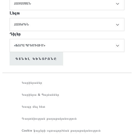
ՀԱՅԱՍՏԱՆ
Լեզու
ՀԱՅԵՐԵՆ
Դիլեր
«ՖՈՐԱ ՊՐԵՄԻՈՒՄ»
ԳՏՆԵԼ ԿԵՆՏՐՈՆԸ
Կարիերաներ
Կարիերա & Պայմաններ
Կապը մեզ հետ
Գաղտնիության քաղաքականություն
Cookie ֆայլերի օգտագործման քաղաքականություն