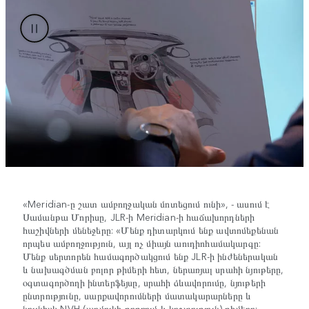
«Meridian-ը շատ ամբողջական մոտեցում ունի», - ասում է
Սամանթա Մորիսը, JLR-ի Meridian-ի հաճախորդների
հաշիվների մենեջերը: «Մենք դիտարկում ենք ավտոմեքենան
որպես ամբողջություն, այլ ոչ միայն աուդիոհամակարգը:
Մենք սերտորեն համագործակցում ենք JLR-ի ինժեներական
և նախագծման բոլոր թիմերի հետ, ներառյալ սրահի նյութերը,
օգտագործողի ինտերֆեյսը, սրահի ձևավորումը, նյութերի
ընտրությունը, սարքավորումների մատակարարները և
նույնիսկ NVH (աղմուկի թրթռում և կոշտություն) թիմերը: