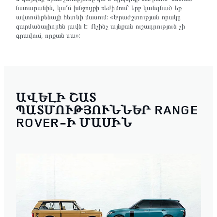
նստարանին, կա՛մ խնջույքի ռեժիմում՝ երբ կանգնած եք
ավտոմեքենայի հետևի մասում: «Երաժշտության որակը
զարմանալիորեն լավն է: Ոչինչ այնքան ուշադրություն չի
գրավում, որքան սա»:
ԱՎԵԼԻ ՇԱՏ
ՊԱՏՄՈՒԹՅՈՒՆՆԵՐ RANGE
ROVER-Ի ՄԱՍԻՆ