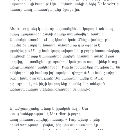
ակուստիկայի համար: Այն անգնահատելի է եղել Defender-ի
համար աուդիոհամակարգեր մշակելիս:
Meridian-ը ձեզ կասի, որ ավտոմեքենան կարող է ունենալ
բարդ պայմաններ ձայնի որակը ապահովելու համար:
Սամուելն ասում է. «Լավ կետեր կան։ Մենք գիտենք, թե
որտեղ են մարդիկ նստում, այնպես որ դա օգնում է
թյունինգին: Մենք նաև կարգավորում ենք բոլոր նստատեղերը,
որպեսզի բոլորը կարողանան վայելել հիանալի ձայն: Մյուս
կողմից, ավտոմեքենայի սրահում կան շատ ապակիներ և այլ
անդրադարձող մակերեսներ: Իսկ խոսնակները հազվադեպ են
ունկնդիրների համար իդեալական դիրքում: Կա նաև չափը և
քաշը խնայելու պայման: Սա մարտահրավեր է: Բայց
ուշագրավ է, թե ինչի կարող ենք հասնել մեր ունեցած
անհավանական տեխնոլոգիաների շնորհիվ»:
Երաժշտությունը պետք է իրական հնչի: Սա
առաջնահերթություն է Meridian-ի բոլոր
աուդիոհամակարգերի համար: «Դուք պետք է լսեք
երաժշտությունը այնպես, ինչպես նախատեսել էր