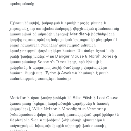
պահպանումը:
Այնուամենայնիվ, իսկության և որակի որոշիչ թեստը և
յուրաքանչյուր աուդիոհամակարգի վերջնական գնահատումը
կատարվում են ականջի միջոցով: Meridian-ի ինժեներների
կողմից օգտագործվող հսկայական երգացանկն ընդգրկում է
բոլոր հնարավոր ժանրերը՝ ցանկացած տեսակի
երաժշտություն փորձարկելու համար: Սամուելը նշում է մի
քանի ֆավորիտներ: «Կա Danger Mouse և Norah Jones-ի
կատարմամաբ Season’s Trees երգը, որն հինալի է
ընկղմումը և պարուրող ձայնի ծածկույթը փորձարկելու
համար: Բացի այդ, Tycho-ի Awake-ն հիանալի է բասի
սահունությունը ստուգելու համար»:
Meridian-ի մյուս ֆավորիտներն են Billie Eilish-ի Lost Cause
կատարումը («ցնցող հարվածային գործիքներ և հստակ
վոկալներ»), Willie Nelson-ի Moonlight in Vermont-ը
(«մանրամասն վոկալ և հստակ դասավորված գործիքներ») և
Բեթհովենի 9-րդ սիմֆոնիան («հիանալի դինամիկա և
ամբողջական նվագախմբային տիրույթի ֆանտաստիկ
օրինակ»):