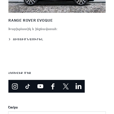
RANGE ROVER EVOQUE
Խարիզմատիկ և ինքնավստահ:
ՈՒՍՈՒՄՆԱՍԻՐԵԼ
ՀԵՏԵՎԵՔ ՄԵԶ
Շուկա