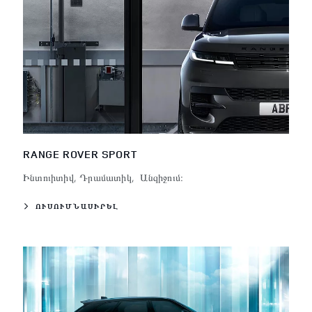
RANGE ROVER SPORT
Ինտուիտիվ, Դրամատիկ, Անզիջում։
ՈՒՍՈՒՄՆԱՍԻՐԵԼ