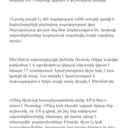
«Նրանք բոլորն էլ մեծ ազդեցություն ունեն աձայնի որակի և
հաճախորդների ընդհանուր տպավորության վրա:
Յուրաքանչյուր փուլում մեզ հետ խորհրդակցում են, որպեսզի
ավտոմեքենաները կարողանան ապահովել ձայնի օպտիմալ
որակ»:
Meridian-ի ավտոմոբիլային ինժեներ Սամուել Սմիթը նախկին
թմբկահար է և պրոֆեսիոնալ կերպով ակուստիկ կիթառ է
նվագել 17 տարեկանում: Երաժշտությունը միշտ եղել է նրա
կյանքի մի մասը: Նա սովորել է երաժշտություն և
ձայնագրություն և երկու տարի առաջ միացել է Meridian-ին:
«Մենք հիանալի հարաբերություններ ունեք JLR-ի հետ»,-
ասում է Սամուելը: «Մենք նաև միասին այնքան երկար ենք
աշխատել, որ JLR-ը գիտի, թե ինչ ենք ակնկալում
ավտոմեքենաներից, ներառյալ, թե որտեղ պետք է
տեղադրվեն բարձրախոսները: Իհարկե, միշտ էլ կան
մարտահրավերներ, հատկապես երբ նրանք փորձում են ինչ-