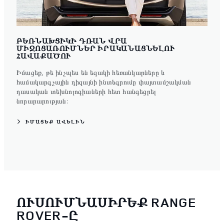
ԲԵՌՆԱԽՑԻԿԻ ԴՌԱՆ ՎՐԱ
ՄԻՋՈՑԱՌՈՒՄՆԵՐ ԻՐԱԿԱՆԱՑՆԵԼՈՒ
ՀԱՎԱՔԱԾՈՒ
Իմացեք, թե ինչպես են եզակի հեռանկարները և
համակարգչային դիզայնի ինտեգրումը փայտամշակման
դասական տեխնոլոգիաների հետ հանգեցրել
նորարարության:
ԻՄԱՑԵՔ ԱՎԵԼԻՆ
ՈՒՍՈՒՄՆԱՍԻՐԵՔ RANGE
ROVER-Ը