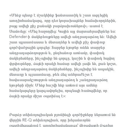
«Մենք պետք է մշակեինք ֆանտաստիկ և շատ ազդեցիկ
աուդիոհամակարգ, որը դեռ կուրախացներ հաճախորդներին,
բայց ավելի քիչ քանակի բարձրախոսներով»,- ասում է
Սամուելը: «Մեզ հաջողվեց։ Կային այլ մարտահրավերներ ևս։
Defender-ի մակերևույթները ավելի անդրադարձող են։ Ավելի
շատ պլաստմասսա և մետաղներ և ավելի քիչ փափուք
գործվածքային գորգեր: Տարբեր նյութեր ունեն տարբեր
անդրադարձողություն և, ընդհանուր առմամբ, փափուկ
մակերեսները, ինչպիսիք են գորգը, կաշին և փափուկ հպվող
փրփուրները, ձայնի որակի համար ավելի լավն են, քան կոշտ,
ավելի անդրադարձող մակերեսները, ինչպիսիք են ապակին,
մետաղը և պլաստմասը, թեև ձեզ անհրաժեշտ է
հավասարակշռություն անդրադարձող և չանդրադարձող
նյութերի միջև: Մենք հաշվի ենք առնում այս ամենը
համակարգերը կարգավորելիս, որպեսզի համոզվենք, որ
ձայնի որակը միշտ օպտիմալ է»:
Բարձր տեխնոլոգիական թյունինգի գործիքները ներառում են
վերջին RE-Q տեխնոլոգիան, որը խելամտորեն
օպտիմիզացնում է աուդիոհամակարգը՝ միջավայրի ճշգրիտ