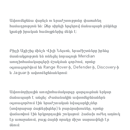
Ավտոմեքենա վարելն ու երաժշտությունը փառահեղ
համադրություն են: Ձեր սիրելի երգերով ճանապարհ ընկնելը
կյանքի իրական հաճույքներից մեկն է:
Բիլլի Այլիշից մինչև Վիլի Նելսոն, երաժիշտները իրենց
մասնակցություն են ունեցել նորագույն Meridian
աուդիոհամակարգերի մշակման գործում, որոնք
օգտագործվում են Range Rover-ի, Defender-ի, Discovery-ի
և Jaguar-ի ավտոմեքենաներում:
Ավտոմոբիլային աուդիոհամակարգը զարգացման երկար
ճանապարհ է անցել: Ժամանակին ավտոմեքենաներն
օգտագործում էին երաժշտական նվագարկիչներ
(սովորաբար ձայներիզներ) և բարձրախոսներ, որոնք
վաճառվում էին երկրորդային շուկայում: Հաճախ ուժեղ աղմուկ
էր առաջանում, բայց ձայնի որակը միշտ սարսափելի էր
մնում: