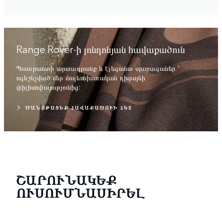
Range Rover-ի լոնդոնյան հավաքածուն
Պատրաստի արտադրանք և էլեգանտ պարագաներ ՝
ոգեշնչված մեր մոդեռնիստական դիզայնի
փիլիսոփայությունից:
ԾԱՆՈԹԱՑԵՔ ՀԱՎԱՔԱԾՈՒԻ ՀԵՏ
ՇԱՐՈՒՆԱԿԵՔ
ՈՒՍՈՒՄՆԱՍԻՐԵԼ