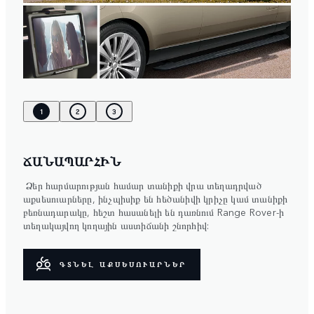
1
2
3
ՃԱՆԱՊԱՐՀԻՆ
Ձեր հարմարության համար տանիքի վրա տեղադրված
աքսեսուարները, ինչպիսիք են հեծանիվի կրիչը կամ տանիքի
բեռնադարակը, հեշտ հասանելի են դառնում Range Rover-ի
տեղակայվող կողային աստիճանի շնորհիվ:
ԳՏՆԵԼ ԱՔՍԵՍՈՒԱՐՆԵՐ