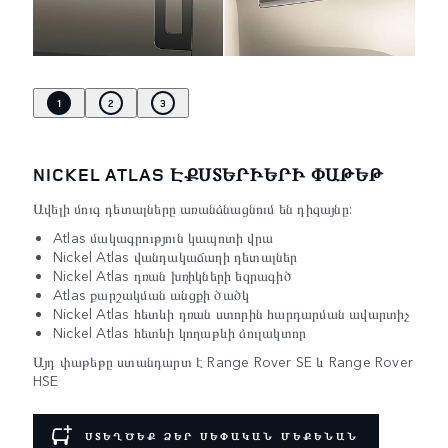
1
2
3
NICKEL ATLAS ԷՔՍՏԵՐԻԵՐԻ ՓԱԹԵԹ
Ավելի մուգ դետալները առանձնացնում են դիզայնը:
Atlas մակագրություն կապոտի վրա
Nickel Atlas վանդակաճաղի դետալներ
Nickel Atlas դռան խռիկների եզրագիծ
Atlas քարշակման անցքի ծածկ
Nickel Atlas հետևի դռան ստորին հարդարման ավարտիչ
Nickel Atlas հետևի կողաթևի ձուլակտոր
Այդ փաթեթը ստանդարտ է Range Rover SE և Range Rover
HSE
ՍՏԵՂԾԵՔ ՁԵՐ ՍԵՓԱԿԱՆ ՄԵՔԵՆԱՆ