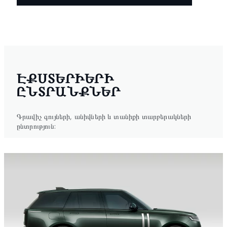
ԷՔՍՏԵՐԻԵՐԻ
ԸՆՏՐԱՆՔՆԵՐ
Գրավիչ գույների, անիվների և տանիքի տարբերակների
ընտրություն: