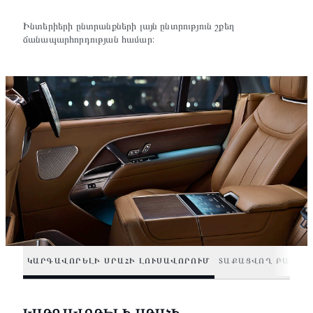
Ինտերիերի ընտրանքների լայն ընտրություն շքեղ
ճանապարհորդության համար:
ԿԱՐԳԱՎՈՐԵԼԻ ՍՐԱՀԻ ԼՈՒՍԱՎՈՐՈՒՄ
ՏԱՔԱՑՎՈՂ ԲԱԶԿԱ