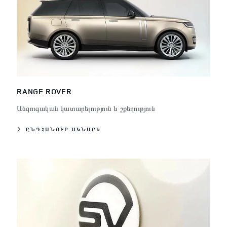
RANGE ROVER
Անզուգական կատարելություն և շքեղություն
ԸՆԴՀԱՆՈՒՐ ԱԿՆԱՐԿ