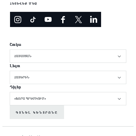
ՀԵՏԵՎԵՔ ՄԵԶ
Շուկա
ՀԱՅԱՍՏԱՆ
Լեզու
ՀԱՅԵՐԵՆ
Դիլեր
«ՖՈՐԱ ՊՐԵՄԻՈՒՄ»
ԳՏՆԵԼ ԿԵՆՏՐՈՆԸ