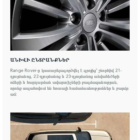
ԱՆԻՎԻ ԸՆՏՐԱՆՔՆԵՐ
Range Rover-ը կատարելագործվել է զրոյից՝ շնորհիվ 21-
դյույմանոց, 22-դյույմանոց և 23-դյույմանոց անվահեծերի
ոճերի և հարդարման ավարտիչների բազմազանության,
որոնք ապահովում են հուսալի համամասնություններ և բարձր
աճ: