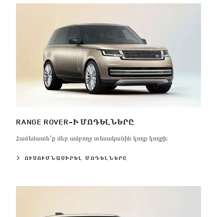
RANGE ROVER-Ի ՄՈԴԵԼՆԵՐԸ
Համեմատե՛ք մեր ամբողջ տեսականին կողք կողքի:
ՈՒՍՈՒՄՆԱՍԻՐԵԼ ՄՈԴԵԼՆԵՐԸ