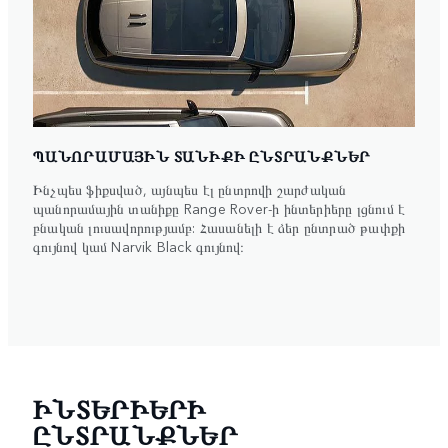
ՊԱՆՈՐԱՄԱՅԻՆ ՏԱՆԻՔԻ ԸՆՏՐԱՆՔՆԵՐ
Ինչպես ֆիքսված, այնպես էլ ընտրովի շարժական
պանորամային տանիքը Range Rover-ի ինտերիերը լցնում է
բնական լուսավորությամբ: Հասանելի է ձեր ընտրած թափքի
գույնով կամ Narvik Black գույնով։
ԻՆՏԵՐԻԵՐԻ
ԸՆՏՐԱՆՔՆԵՐ