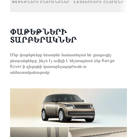
ՓԱԹԵԹՆԵՐԻ ԸՆՏՐԱՆՔՆԵՐ
ԷՔՍՏԵՐԻԵՐԻ ԸՆՏՐԱՆՔՆԵՐ
ՓԱԹԵԹՆԵՐԻ
ՏԱՐԲԵՐԱԿՆԵՐ
Մեր փաթեթները հմտորեն համատեղում են լրացուցիչ
ընտրանքները, ինչն էլ ավելի է հեշտացնում ձեր Range
Rover-ի դիզայնի կատարելագործումն ու
անհատականացումը: