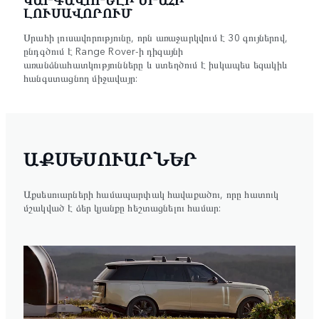
ԿԱՐԳԱՎՈՐԵԼԻ ՍՐԱՀԻ
ԼՈՒՍԱՎՈՐՈՒՄ
Սրահի լուսավորությունը, որն առաջարկվում է 30 գույներով,
ընդգծում է Range Rover-ի դիզայնի
առանձնահատկությունները և ստեղծում է իսկապես եզակիև
հանգստացնող միջավայր:
ԱՔՍԵՍՈՒԱՐՆԵՐ
Աքսեսուարների համապարփակ հավաքածու, որը հատուկ
մշակված է ձեր կյանքը հեշտացնելու համար: