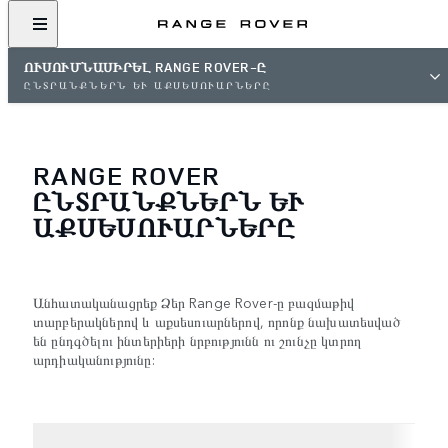
ՈՒՍՈՒՄՆԱՍԻՐԵԼ RANGE ROVER-Ը
ԸՆՏՐԱՆՔՆԵՐՆ ԵՒ ԱՔՍԵՍՈՒԱՐՆԵՐԸ
RANGE ROVER
ԸՆՏՐԱՆՔՆԵՐՆ ԵՒ Ա
ՔՍԵՍՈՒԱՐՆԵՐԸ
Անհատականացրեք Ձեր Range Rover-ը բազմաթիվ
տարբերակներով և աքսեսուարներով, որոնք նախատեսված
են ընդգծելու ինտերիերի նրբությունն ու շունչը կտրող
արդիականությունը: