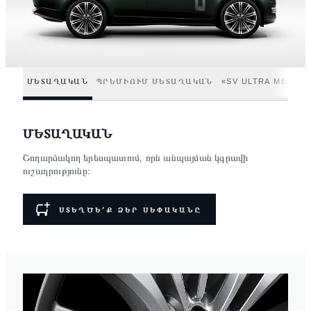
ՄԵՏԱՂԱԿԱՆ
ՊՐԵՄԻՈՒՄ ՄԵՏԱՂԱԿԱՆ
«SV ULTRA METALL
ՄԵՏԱՂԱԿԱՆ
Շողարձակող երեսպատում, որն անպայման կգրավի
ուշադրությունը։
ՍՏԵՂԾԵ՛Ք ՁԵՐ ՍԵՓԱԿԱՆԸ