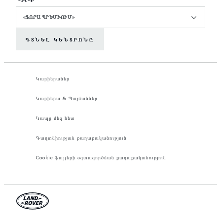
«ՖՈՐԱ ՊՐԵՄԻՈՒՄ»
ԳՏՆԵԼ ԿԵՆՏՐՈՆԸ
Կարիերաներ
Կարիերա & Պայմաններ
Կապը մեզ հետ
Գաղտնիության քաղաքականություն
Cookie ֆայլերի օգտագործման քաղաքականություն