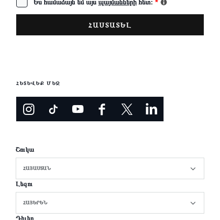
Ես համաձայն եմ այս
պայմանների
հետ։
*
ՀԵՏԵՎԵՔ ՄԵԶ
Շուկա
ՀԱՅԱՍՏԱՆ
Լեզու
ՀԱՅԵՐԵՆ
Դիլեր