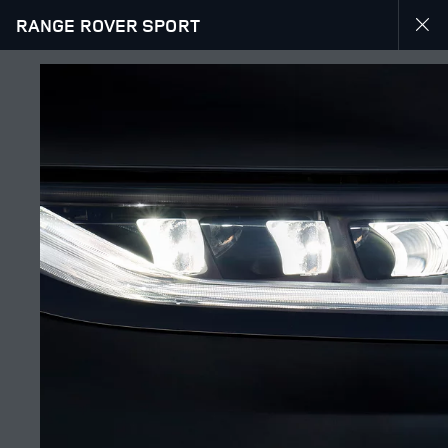
RANGE ROVER SPORT
EXPLORE RANGE ROVER SPORT
ՊԱՏԿԵՐԱՍՐԱՀ
ՀԵՏԵՎԵՔ ՄԵԶ
Շուկա
ՀԱՅԱՍՏԱՆ
Լեզու
ՀԱՅԵՐԵՆ
Դիլեր