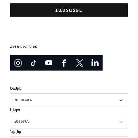
ՀԵՏԵՎԵՔ ՄԵԶ
Շուկա
ՀԱՅԱՍՏԱՆ
Լեզու
ՀԱՅԵՐԵՆ
Դիլեր