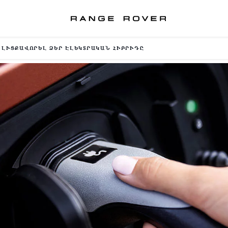
 ԼԻՑՔԱՎՈՐԵԼ ՁԵՐ ԷԼԵԿՏՐԱԿԱՆ ՀԻԲՐԻԴԸ