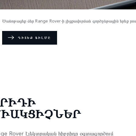
Ծանոթացեք ձեր Range Rover-ի լիցքավորման գործընթացին երեք րոպ
ԴԻՏԵՔ ՖԻԼՄԸ
ԲՐԻԴԻ
ՄԻԱԿՑԻՉՆԵՐ
nge Rover էլեկտրական հիբրիդը օգտագործում