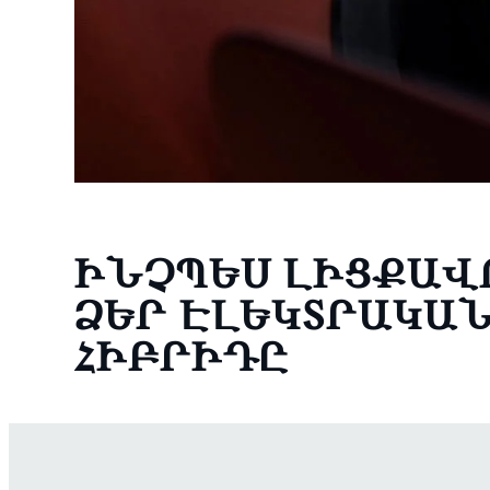
ԻՆՉՊԵՍ ԼԻՑՔԱՎ
ՁԵՐ ԷԼԵԿՏՐԱԿԱ
ՀԻԲՐԻԴԸ