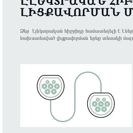
ԷԼԵԿՏՐԱԿԱՆ ՀԻ
ԼԻՑՔԱՎՈՐՄԱՆ 
Ձեր էլեկտրական հիբրիդը համատեղելի է էներ
նախատեսված լիցքավորման երեք տեսակի մալո