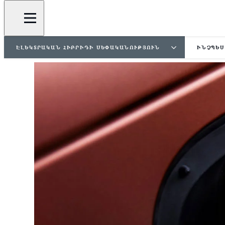
ԷԼԵԿՏՐԱԿԱՆ ՀԻԲՐԻԴԻ ՍԵՓԱԿԱՆՈՒԹՅՈՒՆ
ԻՆՉՊԵՍ