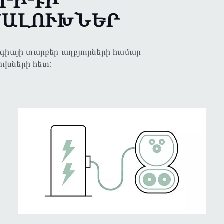
ԲՐԻԴԻ
ՄԱԼՈՒԽՆԵՐ
գիայի տարբեր աղբյուրների համար
ւխների հետ: