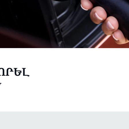
ՈՐԵԼ
Ն