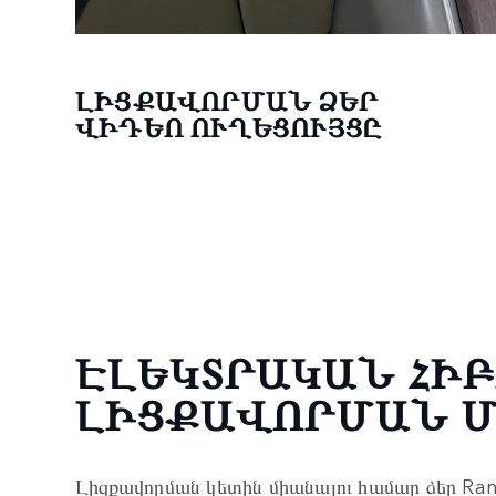
ԼԻՑՔԱՎՈՐՄԱՆ ՁԵՐ
ՎԻԴԵՈ ՈՒՂԵՑՈՒՅՑԸ
ԷԼԵԿՏՐԱԿԱՆ ՀԻ
ԼԻՑՔԱՎՈՐՄԱՆ 
Լիցքավորման կետին միանալու համար ձեր Ra