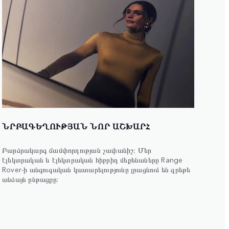
ՆՐԲԱԳԵՂՈՒԹՅԱՆ ՆՈՐ ԱՇԽԱՐՀ
Բարձրակարգ ճամփորդության չափանիշ։ Մեր
էլեկտրական և էլեկտրական հիբրիդ մեքենաները Range
Rover-ի անզուգական կատարելությունը լրացնում են գրեթե
անձայն ընթացքը: