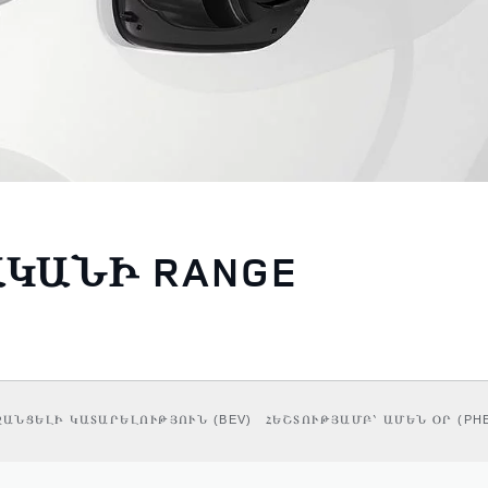
ԱԿԱՆԻ RANGE
ԱՆՑԵԼԻ ԿԱՏԱՐԵԼՈՒԹՅՈՒՆ (BEV)
ՀԵՇՏՈՒԹՅԱՄԲ՝ ԱՄԵՆ ՕՐ (PH