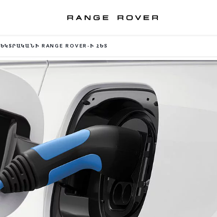
ԵԿՏՐԱԿԱՆԻ RANGE ROVER-Ի ՀԵՏ