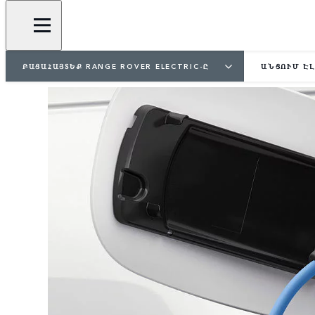
ԲԱՑԱՀԱՅՏԵՔ RANGE ROVER ELECTRIC-Ը
ԱՆՑՈՒՄ ԷԼ