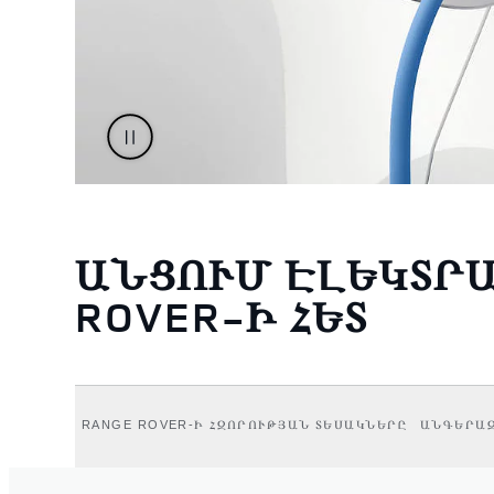
ԱՆՑՈՒՄ ԷԼԵԿՏՐ
ROVER-Ի ՀԵՏ
RANGE ROVER-Ի ՀԶՈՐՈՒԹՅԱՆ ՏԵՍԱԿՆԵՐԸ
ԱՆԳԵՐԱԶ