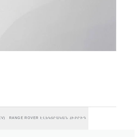
EV)
RANGE ROVER ԷԼԵԿՏՐԱԿԱՆ ՀԻԲՐԻԴ