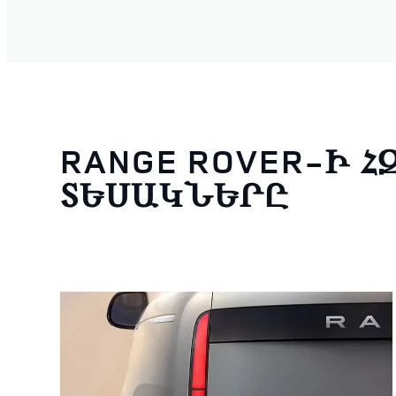
RANGE ROVER-Ի 
ՏԵՍԱԿՆԵՐԸ