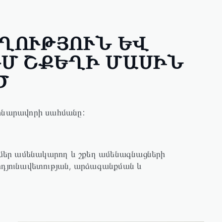
ՂՈՒԹՅՈՒՆ ԵՎ
ՒՄ ՇՔԵՂԻ ՄԱՍԻՆ
Ծ
 հնարավորի սահմանը:
է մեր ամենակարող և շքեղ ամենագնացների
րդյունավետության, արձագանքման և