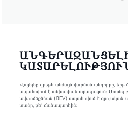
ԱՆԳԵՐԱԶԱՆՑԵԼ
ԿԱՏԱՐԵԼՈՒԹՅՈՒ
Վայելեք գրեթե անձայն վարման անդորրը, եր
ապահովում է անխափան արագացում։ Առանց բեն
ավտոմեքենան (BEV) ապահովում է զրոյական ա
տանը, թե՛ ճանապարհին։