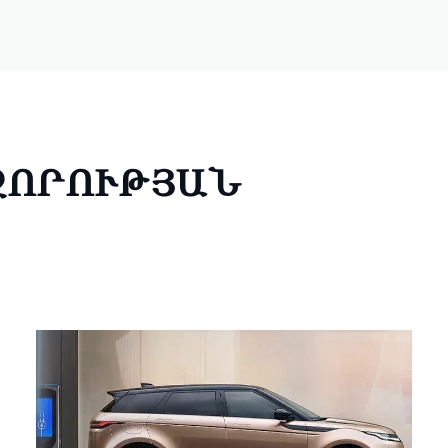
ՀԶՈՐՈՒԹՅԱՆ