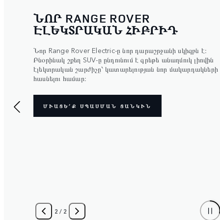
ՆՈՐ RANGE ROVER
ԷԼԵԿՏՐԱԿԱՆ ՀԻԲՐԻԴ
Նոր Range Rover Electric-ը նոր դարաշրջանի սկիզբն է։
Բնօրինակ շքեղ SUV-ը ընդունում է գրեթե անաղմուկ լիովին
էլեկտրական շարժիչը՝ կատարելության նոր մակարդակների
հասնելու համար։
ՄԻԱՑԵ՛Ք ՍՊԱՍՄԱՆ ՑԱՆԿԻՆ
2
/
2